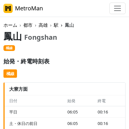
MetroMan
ホーム
都市
高雄
駅
鳳山
鳳山
Fongshan
橘線
始発・終電時刻表
橘線
大寮方面
日付
始発
終電
平日
06:05
00:16
土・休日の前日
06:05
00:16