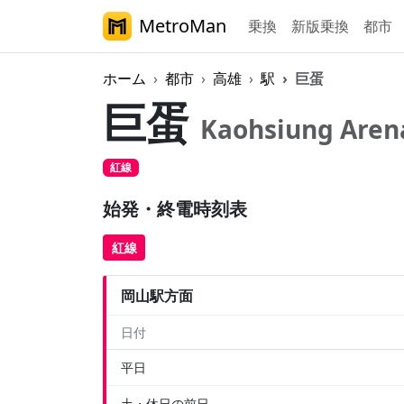
MetroMan
乗換
新版乗換
都市
ホーム
都市
高雄
駅
巨蛋
巨蛋
Kaohsiung Aren
紅線
始発・終電時刻表
紅線
岡山駅方面
日付
平日
土・休日の前日