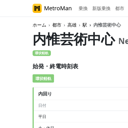
MetroMan
乗換
新版乗換
都市
ホーム
都市
高雄
駅
内惟芸術中心
内惟芸術中心
Ne
環状軽軌
始発・終電時刻表
環状軽軌
内回り
日付
平日
土・休日