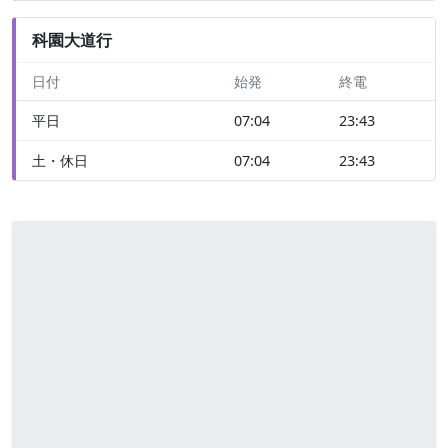
科園大道行
日付
始発
終電
平日
07:04
23:43
土・休日
07:04
23:43