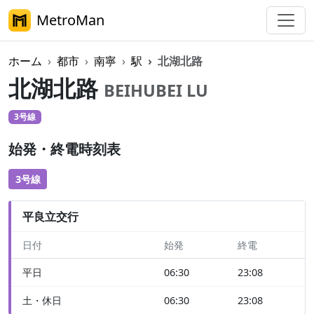
MetroMan
ホーム
都市
南寧
駅
北湖北路
北湖北路
BEIHUBEI LU
3号線
始発・終電時刻表
3号線
平良立交行
日付
始発
終電
平日
06:30
23:08
土・休日
06:30
23:08