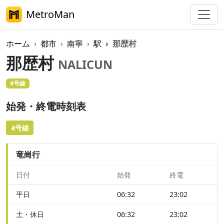
MetroMan
ホーム
都市
南寧
駅
那歴村
那歴村
NALICUN
4号線
始発・終電時刻表
4号線
竜崗行
日付
始発
終電
平日
06:32
23:02
土・休日
06:32
23:02