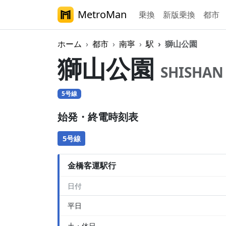
MetroMan
乗換
新版乗換
都市
ホーム
都市
南寧
駅
獅山公園
獅山公園
SHISHAN
5号線
始発・終電時刻表
5号線
金橋客運駅行
日付
平日
土・休日