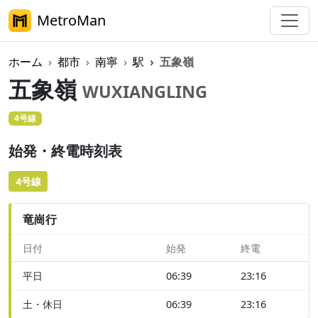
MetroMan
ホーム
都市
南寧
駅
五象嶺
五象嶺
WUXIANGLING
4号線
始発・終電時刻表
4号線
竜崗行
日付
始発
終電
平日
06:39
23:16
土・休日
06:39
23:16