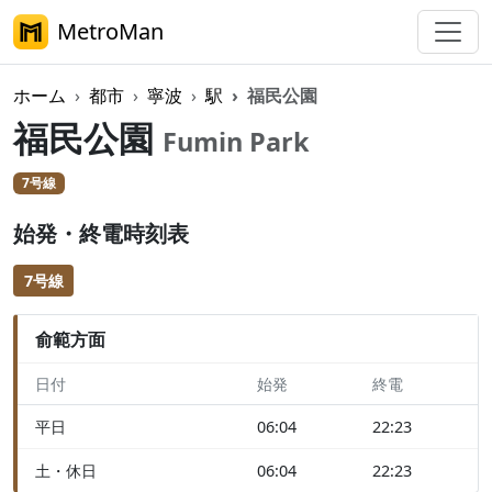
MetroMan
ホーム
都市
寧波
駅
福民公園
福民公園
Fumin Park
7号線
始発・終電時刻表
7号線
俞範方面
日付
始発
終電
平日
06:04
22:23
土・休日
06:04
22:23