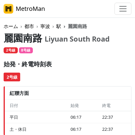
MetroMan
ホーム
都市
寧波
駅
麗園南路
麗園南路
Liyuan South Road
2号線
8号線
始発・終電時刻表
2号線
紅聯方面
日付
始発
終電
平日
06:17
22:37
土・休日
06:17
22:37