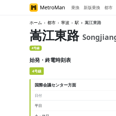
MetroMan
乗換
新版乗換
都市
ホーム
都市
寧波
駅
嵩江東路
嵩江東路
Songjian
4号線
始発・終電時刻表
4号線
国際会議センター方面
日付
平日
土・休日