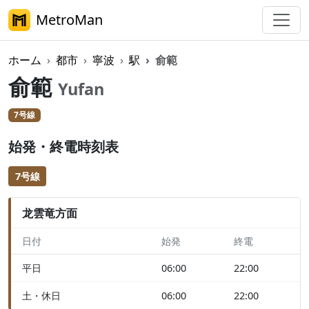
MetroMan
ホーム
都市
寧波
駅
俞範
俞範
Yufan
7号線
始発・終電時刻表
7号線
龙雲竜方面
日付
始発
終電
平日
06:00
22:00
土・休日
06:00
22:00