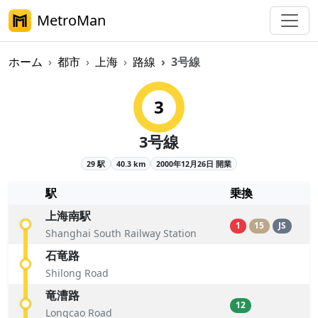
MetroMan
ホーム
都市
上海
路線
3号線
上海メトロ3号線概要
3
3号線
29 駅
40.3 km
2000年12月26日 開業
駅
乗換
上海南駅
1
15
JS
Shanghai South Railway Station
石竜路
Shilong Road
竜漕路
12
Longcao Road