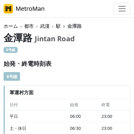
MetroMan
ホーム
都市
武漢
駅
金潭路
金潭路
Jintan Road
8号線
始発・終電時刻表
8号線
軍運村方面
日付
始発
終電
平日
06:00
23:00
土・休日
06:30
23:00