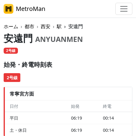
MetroMan
ホーム
都市
西安
駅
安遠門
安遠門
ANYUANMEN
2号線
始発・終電時刻表
2号線
常寧宮方面
日付
始発
終電
平日
06:19
00:14
土・休日
06:19
00:14