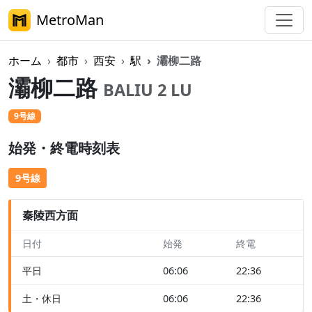
MetroMan
ホーム
都市
西安
駅
灞柳二路
灞柳二路
BALIU 2 LU
9号線
始発・終電時刻表
9号線
秦陵西方面
日付
始発
終電
平日
06:06
22:36
土・休日
06:06
22:36