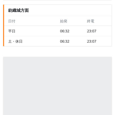
紡織城方面
日付
始発
終電
平日
06:32
23:07
土・休日
06:32
23:07