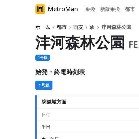
MetroMan
乗換
新版乗換
都市
ホーム
都市
西安
駅
沣河森林公園
沣河森林公園
F
1号線
始発・終電時刻表
1号線
紡織城方面
日付
平日
土・休日