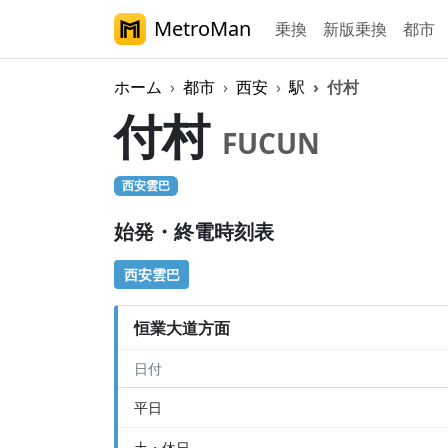
MetroMan
乗換
新版乗換
都市
ホーム
都市
西安
駅
付村
付村
FUCUN
西安雲巴
始発・終電時刻表
西安雲巴
恒業大道方面
日付
平日
土・休日