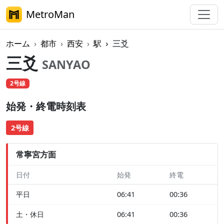
MetroMan
ホーム
都市
西安
駅
三爻
三爻
SANYAO
2号線
始発・終電時刻表
2号線
常寧宮方面
日付
始発
終電
平日
06:41
00:36
土・休日
06:41
00:36