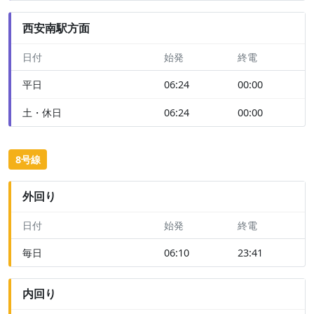
西安南駅方面
日付
始発
終電
平日
06:24
00:00
土・休日
06:24
00:00
8号線
外回り
日付
始発
終電
毎日
06:10
23:41
内回り