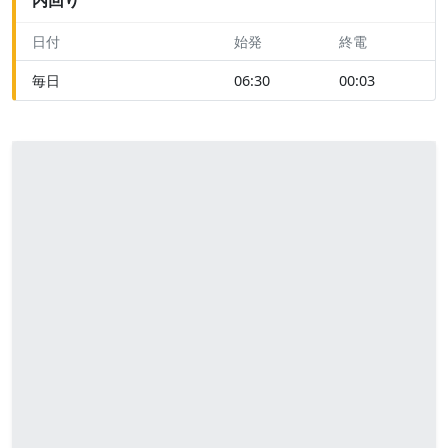
日付
始発
終電
毎日
06:30
00:03