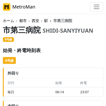
MetroMan
ホーム
都市
西安
駅
市第三病院
市第三病院
SHIDI-SANYIYUAN
8号線
始発・終電時刻表
8号線
外回り
日付
始発
終電
毎日
06:14
23:07
内回り