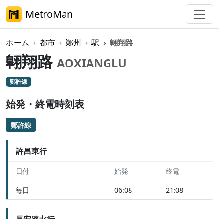
MetroMan
ホーム
都市
鄭州
駅
翺翔路
翺翔路
AOXIANGLU
鄭許線
始発・終電時刻表
鄭許線
許昌東行
日付
始発
終電
毎日
06:08
21:08
長安路北行