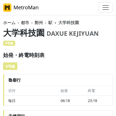
MetroMan
ホーム
都市
鄭州
駅
大学科技園
大学科技園
DAXUE KEJIYUAN
8号線
始発・終電時刻表
8号線
魯廟行
日付
始発
終電
毎日
06:18
23:18
天健湖行