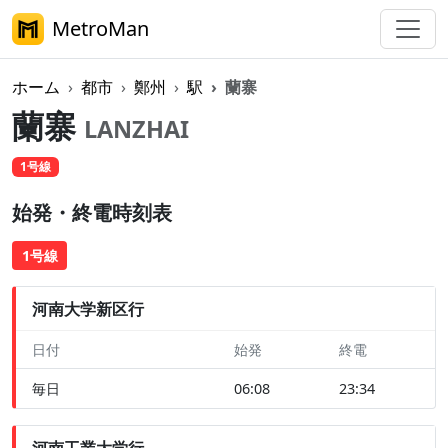
MetroMan
ホーム
都市
鄭州
駅
蘭寨
蘭寨
LANZHAI
1号線
始発・終電時刻表
1号線
河南大学新区行
日付
始発
終電
毎日
06:08
23:34
河南工業大学行