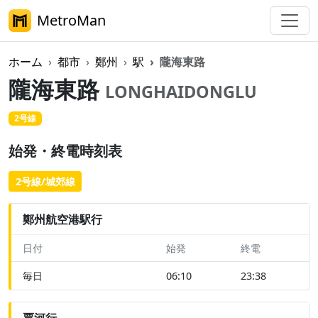
MetroMan
ホーム
都市
鄭州
駅
隴海東路
隴海東路
LONGHAIDONGLU
2号線
始発・終電時刻表
2号線/城郊線
鄭州航空港駅行
日付
始発
終電
毎日
06:10
23:38
賈河行