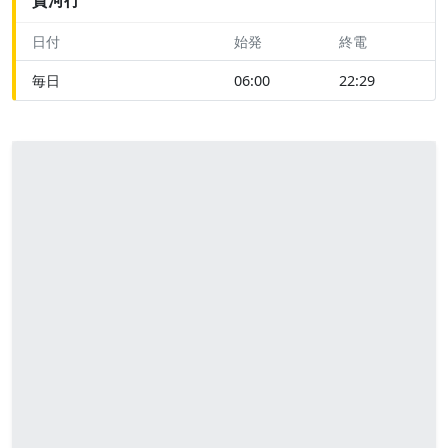
日付
始発
終電
毎日
06:00
22:29