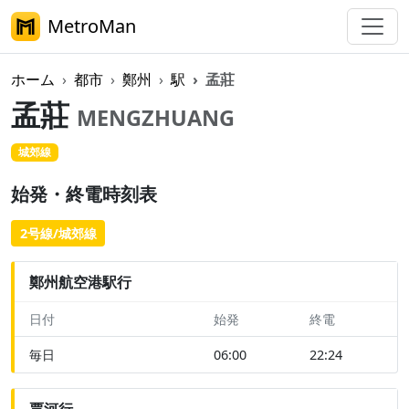
MetroMan
ホーム
都市
鄭州
駅
孟莊
孟莊
MENGZHUANG
城郊線
始発・終電時刻表
2号線/城郊線
鄭州航空港駅行
日付
始発
終電
毎日
06:00
22:24
賈河行