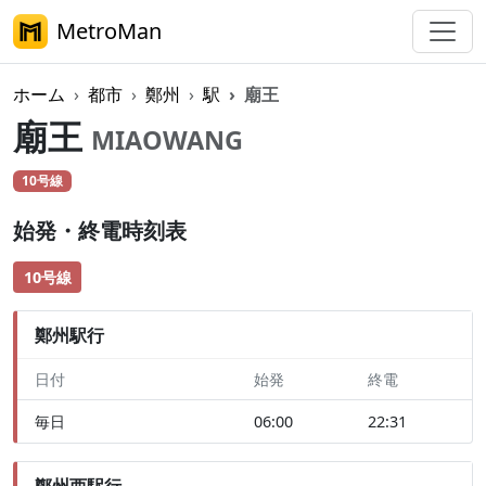
MetroMan
ホーム
都市
鄭州
駅
廟王
廟王
MIAOWANG
10号線
始発・終電時刻表
10号線
鄭州駅行
日付
始発
終電
毎日
06:00
22:31
鄭州西駅行