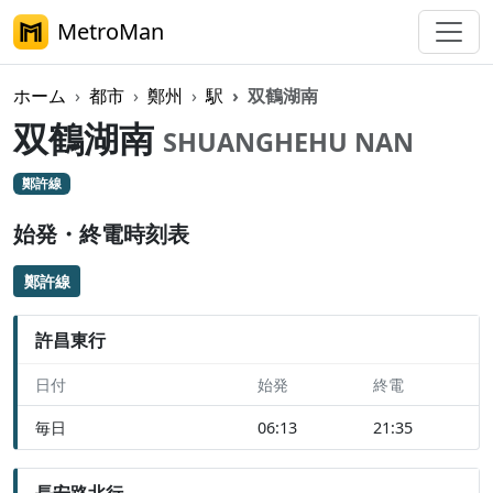
MetroMan
ホーム
都市
鄭州
駅
双鶴湖南
双鶴湖南
SHUANGHEHU NAN
鄭許線
始発・終電時刻表
鄭許線
許昌東行
日付
始発
終電
毎日
06:13
21:35
長安路北行