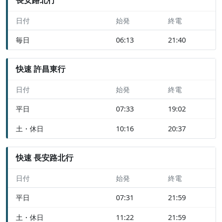
日付
始発
終電
毎日
06:13
21:40
快速 許昌東行
日付
始発
終電
平日
07:33
19:02
土・休日
10:16
20:37
快速 長安路北行
日付
始発
終電
平日
07:31
21:59
土・休日
11:22
21:59