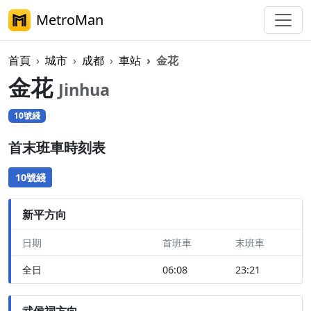
MetroMan
首頁
城市
成都
車站
金花
金花
Jinhua
10號綫
首末班車時刻表
10號綫
新平方向
日期
首班車
末班車
全日
06:08
23:21
武侯祠方向