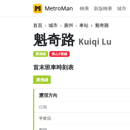
MetroMan
轉乘
新版轉乘
城市
首頁
城市
廣州
車站
魁奇路
魁奇路
Kuiqi Lu
廣佛綫
佛山2號綫
首末班車時刻表
廣佛綫
瀝滘方向
日期
平常日
假日