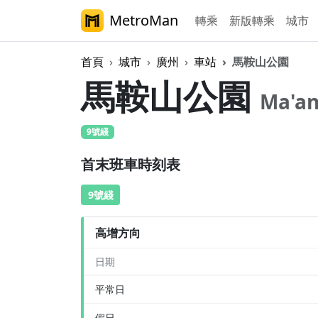
MetroMan
轉乘
新版轉乘
城市
首頁
城市
廣州
車站
馬鞍山公園
馬鞍山公園
Ma'an
9號綫
首末班車時刻表
9號綫
高增方向
日期
平常日
假日