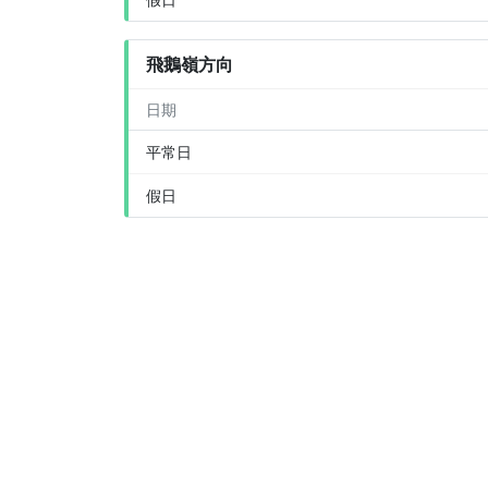
飛鵝嶺方向
日期
平常日
假日