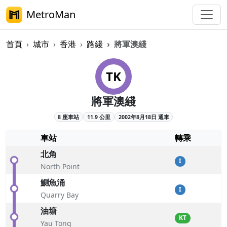
MetroMan
首頁
城市
香港
路綫
將軍澳綫
港鐵將軍澳綫概覽
TK
將軍澳綫
8 座車站
11.9 公里
2002年8月18日 通車
車站
轉乘
北角
I
North Point
鰂魚涌
I
Quarry Bay
油塘
KT
Yau Tong