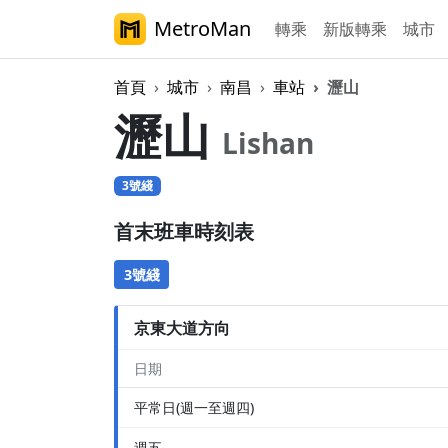
MetroMan
轉乘
新版轉乘
城市
首頁
城市
南昌
車站
瀝山
瀝山
Lishan
3號綫
首末班車時刻表
3號綫
京東大道方向
日期
平常日(週一至週四)
週五