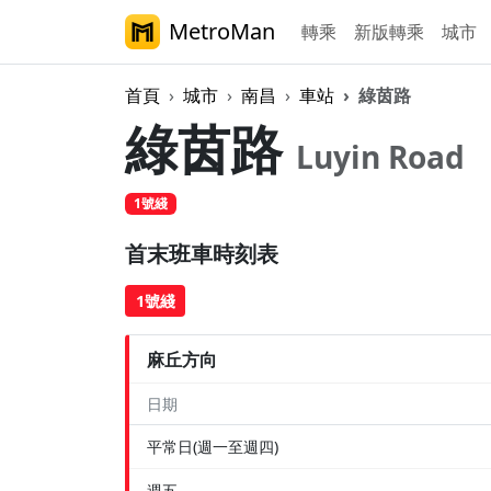
MetroMan
轉乘
新版轉乘
城市
首頁
城市
南昌
車站
綠茵路
綠茵路
Luyin Road
1號綫
首末班車時刻表
1號綫
麻丘方向
日期
平常日(週一至週四)
週五