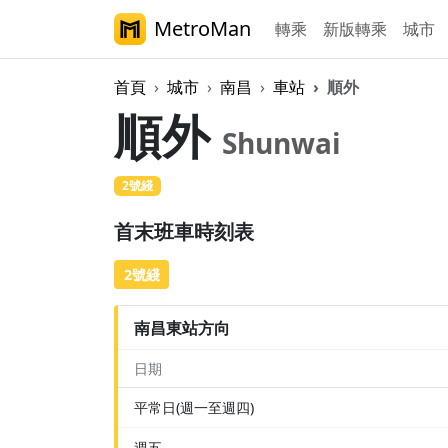
MetroMan
轉乘
新版轉乘
城市
首頁
城市
南昌
車站
順外
順外
Shunwai
2號綫
首末班車時刻表
2號綫
南昌東站方向
日期
平常日(週一至週四)
週五