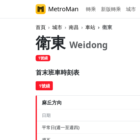
MetroMan
轉乘
新版轉乘
城市
首頁
城市
南昌
車站
衛東
衛東
Weidong
1號綫
首末班車時刻表
1號綫
麻丘方向
日期
平常日(週一至週四)
週五