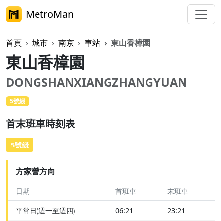
MetroMan
首頁
城市
南京
車站
東山香樟園
東山香樟園
DONGSHANXIANGZHANGYUAN
5號綫
首末班車時刻表
5號綫
方家營方向
日期
首班車
末班車
平常日(週一至週四)
06:21
23:21