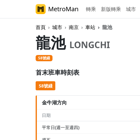
MetroMan
轉乘
新版轉乘
城市
首頁
城市
南京
車站
龍池
龍池
LONGCHI
S8號綫
首末班車時刻表
S8號綫
金牛湖方向
日期
平常日(週一至週四)
週五