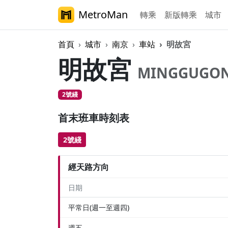
MetroMan
轉乘
新版轉乘
城市
首頁
城市
南京
車站
明故宮
明故宮
MINGGUGO
2號綫
首末班車時刻表
2號綫
經天路方向
日期
平常日(週一至週四)
週五