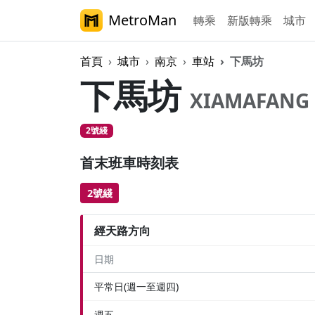
MetroMan
轉乘
新版轉乘
城市
首頁
城市
南京
車站
下馬坊
下馬坊
XIAMAFANG
2號綫
首末班車時刻表
2號綫
經天路方向
日期
平常日(週一至週四)
週五