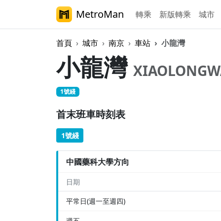
MetroMan
轉乘
新版轉乘
城市
首頁
城市
南京
車站
小龍灣
小龍灣
XIAOLONG
1號綫
首末班車時刻表
1號綫
中國藥科大學方向
日期
平常日(週一至週四)
週五