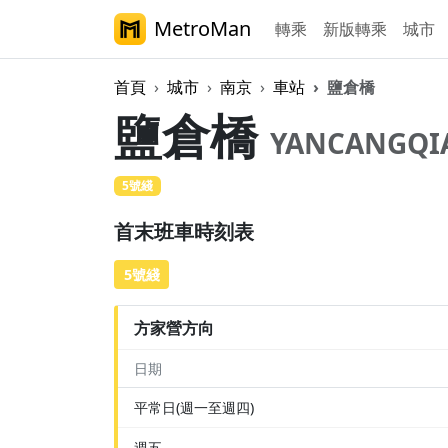
MetroMan
轉乘
新版轉乘
城市
首頁
城市
南京
車站
鹽倉橋
鹽倉橋
YANCANGQI
5號綫
首末班車時刻表
5號綫
方家營方向
日期
平常日(週一至週四)
週五