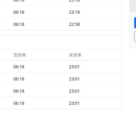
06:18
23:18
06:18
22:58
首班車
末班車
06:18
23:01
06:18
23:01
06:18
23:01
06:18
23:01