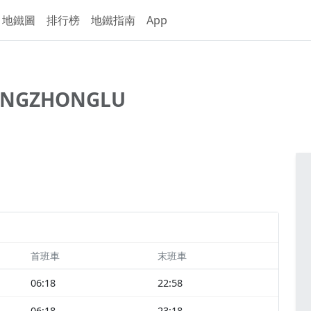
地鐵圖
排行榜
地鐵指南
App
ANGZHONGLU
首班車
末班車
06:18
22:58
06:18
23:18