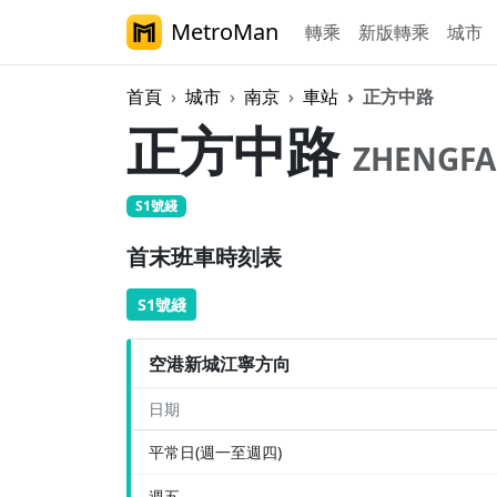
MetroMan
轉乘
新版轉乘
城市
首頁
城市
南京
車站
正方中路
正方中路
ZHENGF
S1號綫
首末班車時刻表
S1號綫
空港新城江寧方向
日期
平常日(週一至週四)
週五