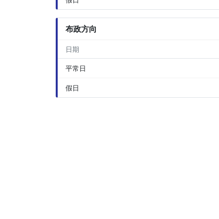
布政方向
日期
平常日
假日