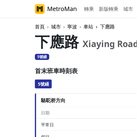
MetroMan
轉乘
新版轉乘
城市
首頁
城市
寧波
車站
下應路
下應路
Xiaying Roa
5號綫
首末班車時刻表
5號綫
駱駝桥方向
日期
平常日
假日