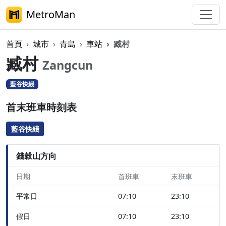
MetroMan
首頁
城市
青島
車站
臧村
臧村
Zangcun
藍谷快綫
首末班車時刻表
藍谷快綫
錢穀山方向
日期
首班車
末班車
平常日
07:10
23:10
假日
07:10
23:10