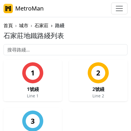
MetroMan
首頁
城市
石家莊
路綫
石家莊地鐵路綫列表
1
2
1號綫
2號綫
Line 1
Line 2
3