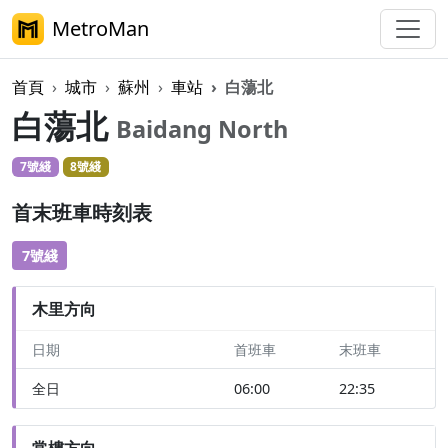
MetroMan
首頁
城市
蘇州
車站
白蕩北
白蕩北
Baidang North
7號綫
8號綫
首末班車時刻表
7號綫
木里方向
日期
首班車
末班車
全日
06:00
22:35
常樓方向