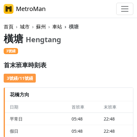
MetroMan
首頁
城市
蘇州
車站
橫塘
橫塘
Hengtang
3號綫
首末班車時刻表
3號綫/11號綫
花橋方向
日期
首班車
末班車
平常日
05:48
22:48
假日
05:48
22:48