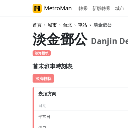
MetroMan
轉乘
新版轉乘
城市
首頁
城市
台北
車站
淡金鄧公
淡金鄧公
Danjin 
淡海輕軌
首末班車時刻表
淡海輕軌
崁頂方向
日期
平常日
假日