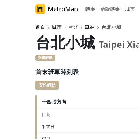
MetroMan
轉乘
新版轉乘
城市
首頁
城市
台北
車站
台北小城
台北小城
Taipei X
安坑輕軌
首末班車時刻表
安坑輕軌
十四張方向
日期
平常日
假日