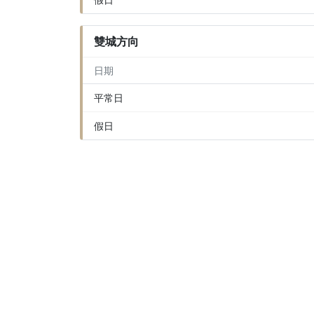
雙城方向
日期
平常日
假日