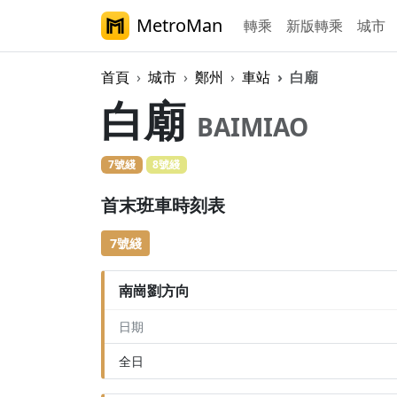
MetroMan
轉乘
新版轉乘
城市
首頁
城市
鄭州
車站
白廟
白廟
BAIMIAO
7號綫
8號綫
首末班車時刻表
7號綫
南崗劉方向
日期
全日